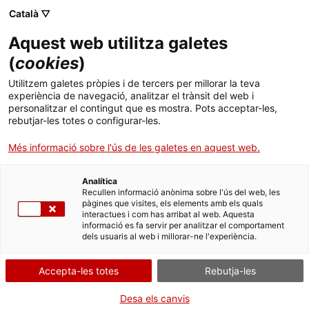
Skip
Català ▽
CAT
ESP
ENG
to
Aquest web utilitza galetes
content
ICIP
(
cookies
)
Utilitzem galetes pròpies i de tercers per millorar la teva
02.03.2026
experiència de navegació, analitzar el trànsit del web i
personalitzar el contingut que es mostra. Pots acceptar-les,
Treballs de recerca
rebutjar-les totes o configurar-les.
Més informació sobre l'ús de les galetes en aquest web.
sobre la Guerra Civil
Analítica
i la cultura de la
Recullen informació anònima sobre l'ús del web, les
pàgines que visites, els elements amb els quals
interactues i com has arribat al web. Aquesta
violació, guanyadors
informació es fa servir per analitzar el comportament
dels usuaris al web i millorar-ne l'experiència.
del 8è Premi ICIP
Accepta-les totes
Rebutja-les
Alfons Banda
Desa els canvis