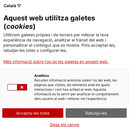
Skip
Català ▽
CAT
ESP
ENG
to
Aquest web utilitza galetes
content
ICIP
(
cookies
)
Utilitzem galetes pròpies i de tercers per millorar la teva
21.10.2013
experiència de navegació, analitzar el trànsit del web i
personalitzar el contingut que es mostra. Pots acceptar-les,
El president de l’ICIP
rebutjar-les totes o configurar-les.
Més informació sobre l'ús de les galetes en aquest web.
presenta la Memòria
Analítica
2012 al Parlament
Recullen informació anònima sobre l'ús del web, les
pàgines que visites, els elements amb els quals
interactues i com has arribat al web. Aquesta
informació es fa servir per analitzar el comportament
dels usuaris al web i millorar-ne l'experiència.
Accepta-les totes
Rebutja-les
El president de l’ICIP, Rafael Grasa, ha
Desa els canvis