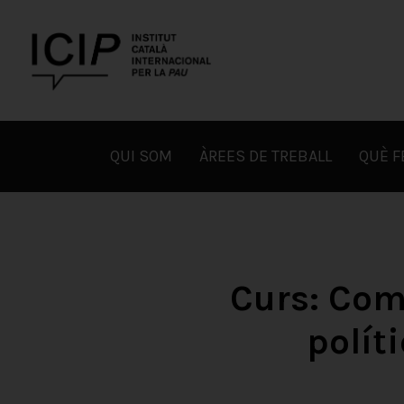
Skip
to
content
ICIP
QUI SOM
ÀREES DE TREBALL
QUÈ 
Curs: Com 
polít