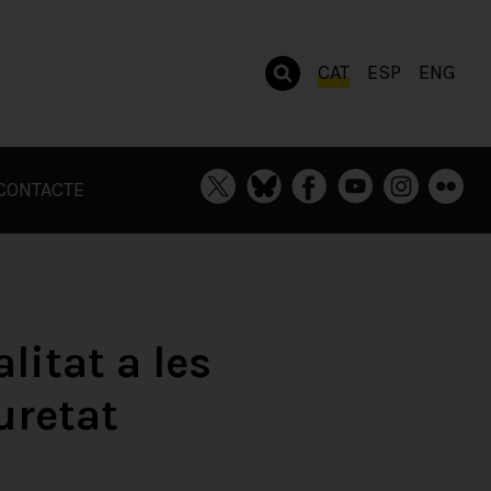
CAT
ESP
ENG
CONTACTE
litat a les
uretat