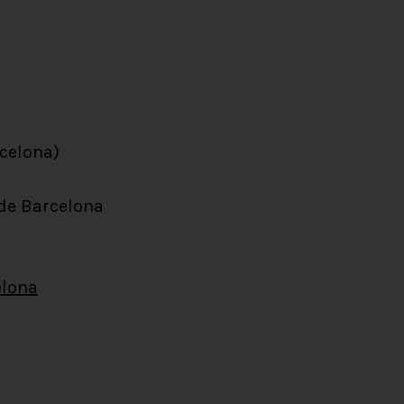
celona)
 de Barcelona
elona