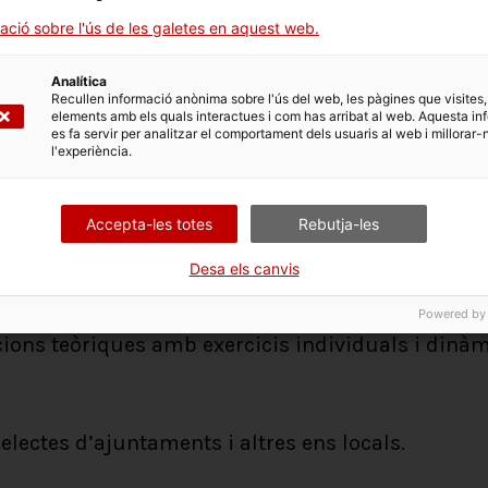
ació sobre l'ús de les galetes en aquest web.
Analítica
Recullen informació anònima sobre l'ús del web, les pàgines que visites,
es sobre la seguretat pública.
elements amb els quals interactues i com has arribat al web. Aquesta in
es fa servir per analitzar el comportament dels usuaris al web i millorar-
altats en les polítiques públiques.
l'experiència.
seccionalitat a les polítiques locals de seguretat:
oblemàtica, diagnosi, disseny, implementació, se
Accepta-les totes
Rebutja-les
ipació.
Desa els canvis
Powered by
ions teòriques amb exercicis individuals i dinà
 electes d’ajuntaments i altres ens locals.