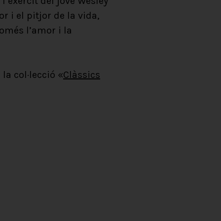
l’exèrcit del jove Wesley
i el pitjor de la vida,
només l’amor i la
la col·lecció «
Clàssics