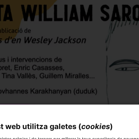
 web utilitza galetes (
cookies
)
aletes pròpies i de tercers per millorar la teva experiència de navega