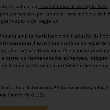
ió, en català, de
Les aventures d’en Wesley Jackson
,
organitzen un acte per endinsar-nos en l’obra de l
 grans autors del segle XX.
ptarà amb la participació del traductor de l’obr
nric Casasses
, l’escriptora i editora de Paper de 
nitat armènia a Barcelona. L’acte inclourà recital
 a càrrec de
Hovhannes Karakhanyan
, intèrpre
i de la música tradicional armènia- i membre del
tindrà lloc el
dimecres 24 de novembre, a les 7 d
a (carrer Verdi, 12).