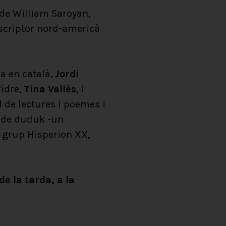
 de William Saroyan,
’escriptor nord-americà
a en català,
Jordi
Vidre,
Tina Vallès
, i
 de lectures i poemes i
t de duduk -un
 grup Hisperion XX,
e la tarda, a la