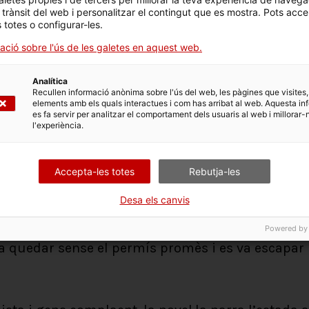
l trànsit del web i personalitzar el contingut que es mostra. Pots acce
s totes o configurar-les.
ació sobre l'ús de les galetes en aquest web.
Analítica
Recullen informació anònima sobre l'ús del web, les pàgines que visites,
elements amb els quals interactues i com has arribat al web. Aquesta in
es fa servir per analitzar el comportament dels usuaris al web i millorar-
l'experiència.
iure
Les aventures d’en Wesley Jackson
per encàrrec d
scriptor havia estat mobilitzat a Londres i algun
Accepta-les totes
Rebutja-les
, Saroyan podria escriure una història que afavorí
Desa els canvis
 i que, alhora, donés una visió amable de la vida 
rò la cosa va anar així: la novel·la va ser llegi
Powered by
va quedar sense el permís promès i es va escapar 