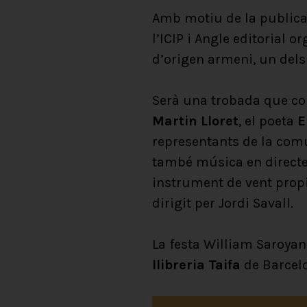
Amb motiu de la publicac
l’ICIP i Angle editorial 
d’origen armeni, un dels
Serà una trobada que com
Martin Lloret
, el poeta
E
representants de la comu
també música en directe
instrument de vent prop
dirigit per Jordi Savall.
La festa William Saroyan 
llibreria Taifa
de Barcelon