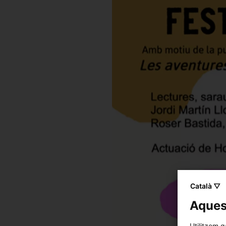
Català ▽
Aquest
Utilitzem g