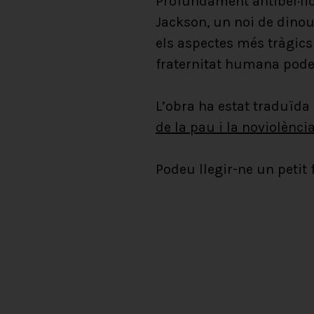
Profundament antibel·lici
Jackson, un noi de dinou 
els aspectes més tràgics 
fraternitat humana pode
L’obra ha estat traduïda 
de la pau i la noviolènci
Podeu llegir-ne un petit