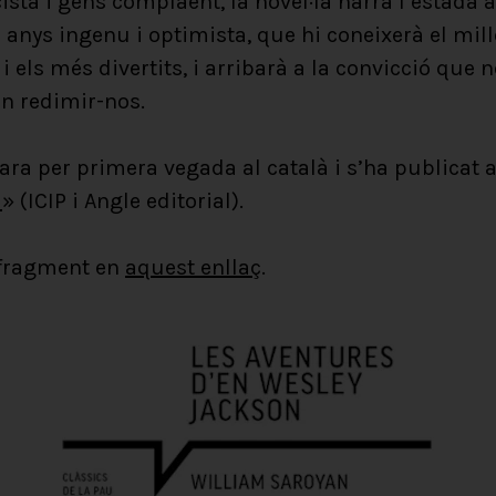
sta i gens complaent, la novel·la narra l’estada a 
anys ingenu i optimista, que hi coneixerà el millor 
i els més divertits, i arribarà a la convicció que 
n redimir-nos.
ara per primera vegada al català i s’ha publicat a 
a
» (ICIP i Angle editorial).
 fragment en
aquest enllaç
.