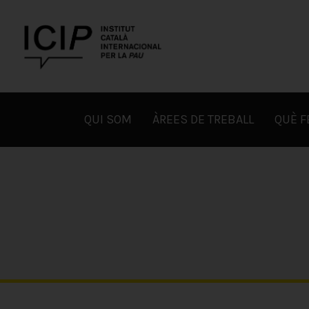
Skip
to
content
ICIP
QUI SOM
ÀREES DE TREBALL
QUÈ 