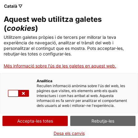
Skip
Català ▽
CAT
ESP
ENG
to
Aquest web utilitza galetes
content
ICIP
(
cookies
)
Utilitzem galetes pròpies i de tercers per millorar la teva
DIVENDRES 21 D'ABRIL A LES 11:00H
experiència de navegació, analitzar el trànsit del web i
personalitzar el contingut que es mostra. Pots acceptar-les,
Lliurament dels
rebutjar-les totes o configurar-les.
Més informació sobre l'ús de les galetes en aquest web.
premis del 7è
Analítica
Concurs
Recullen informació anònima sobre l'ús del web, les
pàgines que visites, els elements amb els quals
interactues i com has arribat al web. Aquesta
#HipHopPau
informació es fa servir per analitzar el comportament
dels usuaris al web i millorar-ne l'experiència.
Accepta-les totes
Rebutja-les
Desa els canvis