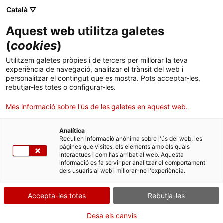
Skip
Català ▽
CAT
ESP
ENG
to
Aquest web utilitza galetes
content
ICIP
(
cookies
)
Utilitzem galetes pròpies i de tercers per millorar la teva
07-10-2021
experiència de navegació, analitzar el trànsit del web i
personalitzar el contingut que es mostra. Pots acceptar-les,
Presentació del
rebutjar-les totes o configurar-les.
Més informació sobre l'ús de les galetes en aquest web.
projecte ‘Berracas’
Analítica
Recullen informació anònima sobre l'ús del web, les
pàgines que visites, els elements amb els quals
interactues i com has arribat al web. Aquesta
informació es fa servir per analitzar el comportament
dels usuaris al web i millorar-ne l'experiència.
El pròxim dijous 7 d’octubre, a les 17:00h, la
Accepta-les totes
Rebutja-les
Filmoteca de Catalunya
acollirà la
Desa els canvis
presentació i una taula rodona sobre el