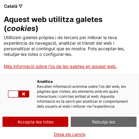
Skip
Català ▽
CAT
ESP
ENG
to
Aquest web utilitza galetes
content
ICIP
(
cookies
)
Utilitzem galetes pròpies i de tercers per millorar la teva
30.01.2014
experiència de navegació, analitzar el trànsit del web i
personalitzar el contingut que es mostra. Pots acceptar-les,
Gràcies Alfons!
rebutjar-les totes o configurar-les.
Més informació sobre l'ús de les galetes en aquest web.
Analítica
Recullen informació anònima sobre l'ús del web, les
pàgines que visites, els elements amb els quals
interactues i com has arribat al web. Aquesta
L’amic Alfons Banda, vicepresident de l’ICIP,
informació es fa servir per analitzar el comportament
dels usuaris al web i millorar-ne l'experiència.
artífex de la Fundació per la Pau (ara
FundiPau), lluitador constant per la pau,
Accepta-les totes
Rebutja-les
divulgador de la importància de la cultura
Desa els canvis
de la pau i del paper cabdal de l’opinió