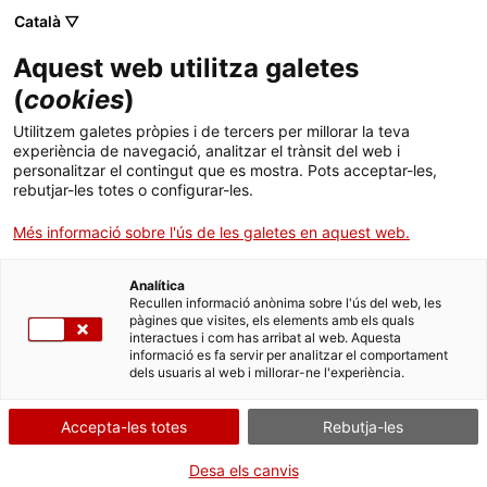
Skip
Català ▽
CAT
ESP
ENG
to
Aquest web utilitza galetes
content
ICIP
(
cookies
)
Utilitzem galetes pròpies i de tercers per millorar la teva
11.11.2025
experiència de navegació, analitzar el trànsit del web i
personalitzar el contingut que es mostra. Pots acceptar-les,
La conferència Build
rebutjar-les totes o configurar-les.
Més informació sobre l'ús de les galetes en aquest web.
Peace 2025 vol
Analítica
convertir Santa
Recullen informació anònima sobre l'ús del web, les
pàgines que visites, els elements amb els quals
interactues i com has arribat al web. Aquesta
Coloma de Gramenet
informació es fa servir per analitzar el comportament
dels usuaris al web i millorar-ne l'experiència.
en la capital
Accepta-les totes
Rebutja-les
internacional de
Desa els canvis