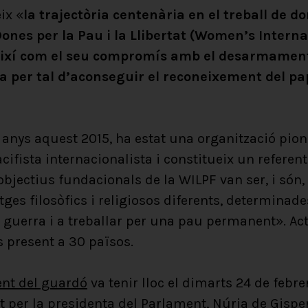
ix «
la trajectòria centenària en el treball de do
Dones per la Pau i la Llibertat (Women’s Intern
ixí com el seu compromís amb el desarmament,
a per tal d’aconseguir el reconeixement del pap
anys aquest 2015, ha estat una organització pion
ifista internacionalista i constitueix un referent 
 objectius fundacionals de la WILPF van ser, i só
tges filosòfics i religiosos diferents, determinade
a guerra i a treballar per una pau permanent». Act
s present a 30 països.
ent del guardó
va tenir lloc el dimarts 24 de febr
dit per la presidenta del Parlament, Núria de Gisp