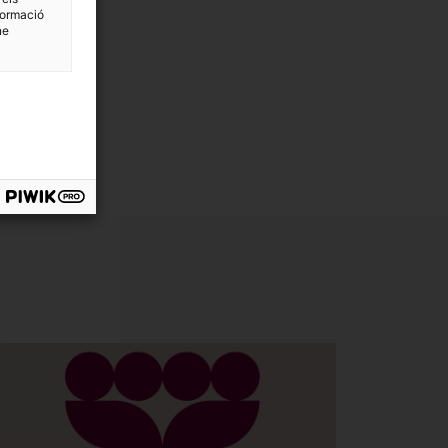
formació
ne