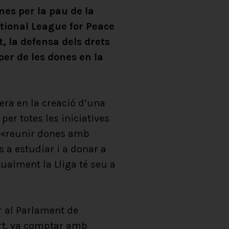
nes per la pau de la
ational League for Peace
 la defensa dels drets
er de les dones en la
era en la creació d’una
per totes les iniciatives
n, «reunir dones amb
s a estudiar i a donar a
ualment la Lliga té seu a
er al Parlament de
ert, va comptar amb