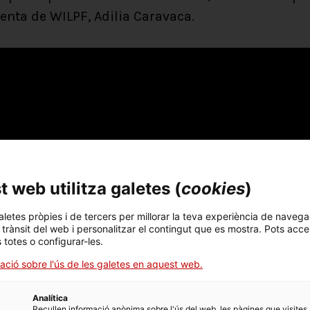
denta de WILPF, Adilia Caravaca.
 web utilitza galetes (
cookies
)
aletes pròpies i de tercers per millorar la teva experiència de navega
l trànsit del web i personalitzar el contingut que es mostra. Pots acce
s totes o configurar-les.
ació sobre l'ús de les galetes en aquest web.
Analítica
Recullen informació anònima sobre l'ús del web, les pàgines que visites,