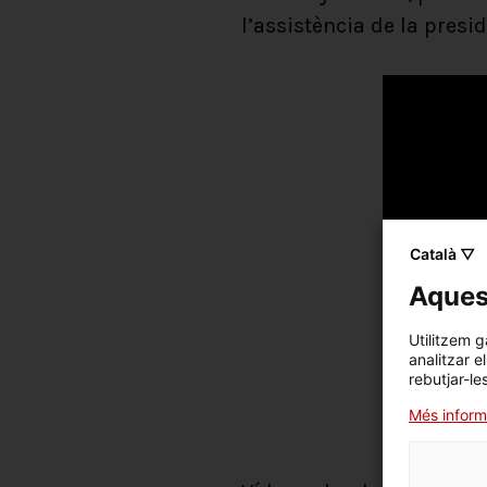
l’assistència de la presi
Català ▽
Aquest
Utilitzem g
analitzar e
rebutjar-le
Més inform