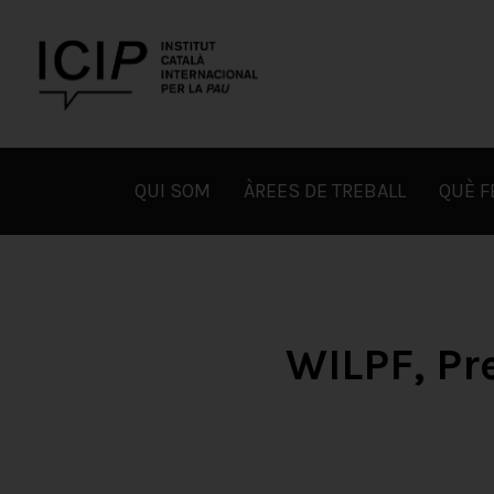
Skip
to
content
ICIP
QUI SOM
ÀREES DE TREBALL
QUÈ 
WILPF, Pr