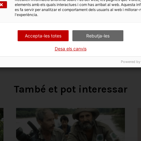
a de WILPF, Premi ICIP 2014
elements amb els quals interactues i com has arribat al web. Aquesta in
es fa servir per analitzar el comportament dels usuaris al web i millorar-
l'experiència.
Compartir
Accepta-les totes
Rebutja-les
Desa els canvis
Powered by
També et pot interessar