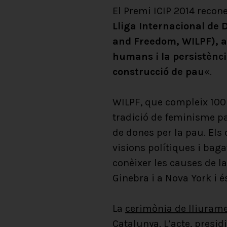
El Premi ICIP 2014 recone
Lliga Internacional de 
and Freedom, WILPF), a
humans i la persistènci
construcció de pau
«.
WILPF, que compleix 100 
tradició de feminisme pac
de dones per la pau. Els
visions polítiques i baga
conèixer les causes de l
Ginebra i a Nova York i é
La
cerimònia de lliuram
Catalunya. L’acte, presi