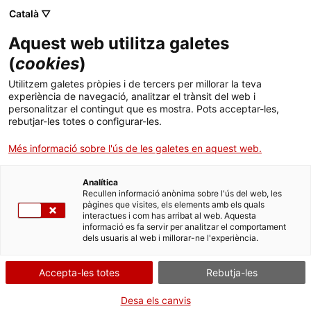
Skip
Català ▽
CAT
ESP
ENG
to
Aquest web utilitza galetes
content
ICIP
(
cookies
)
Utilitzem galetes pròpies i de tercers per millorar la teva
25.09.2019
experiència de navegació, analitzar el trànsit del web i
personalitzar el contingut que es mostra. Pots acceptar-les,
L’ICIP organitza una
rebutjar-les totes o configurar-les.
Més informació sobre l'ús de les galetes en aquest web.
trobada d’experts en
Analítica
salut mental de
Recullen informació anònima sobre l'ús del web, les
pàgines que visites, els elements amb els quals
interactues i com has arribat al web. Aquesta
refugiats i diàspores
informació es fa servir per analitzar el comportament
dels usuaris al web i millorar-ne l'experiència.
Accepta-les totes
Rebutja-les
Desa els canvis