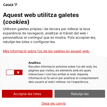
Skip
Català ▽
CAT
ESP
ENG
to
Aquest web utilitza galetes
content
ICIP
(
cookies
)
Utilitzem galetes pròpies i de tercers per millorar la teva
04.10.2017
experiència de navegació, analitzar el trànsit del web i
personalitzar el contingut que es mostra. Pots acceptar-les,
Nou marc d’actuació
rebutjar-les totes o configurar-les.
Més informació sobre l'ús de les galetes en aquest web.
de l’ICIP per als
Analítica
propers quatre anys
Recullen informació anònima sobre l'ús del web, les
pàgines que visites, els elements amb els quals
interactues i com has arribat al web. Aquesta
informació es fa servir per analitzar el comportament
dels usuaris al web i millorar-ne l'experiència.
Accepta-les totes
Rebutja-les
La Junta de Govern de l’ICIP ha aprovat el
Desa els canvis