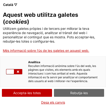
Skip
Català ▽
CAT
ESP
ENG
to
Aquest web utilitza galetes
content
ICIP
(
cookies
)
Utilitzem galetes pròpies i de tercers per millorar la teva
11.06.2025
experiència de navegació, analitzar el trànsit del web i
personalitzar el contingut que es mostra. Pots acceptar-les,
Nova edició de «Tres
rebutjar-les totes o configurar-les.
Més informació sobre l'ús de les galetes en aquest web.
Guinees», de Virginia
Analítica
Woolf
Recullen informació anònima sobre l'ús del web, les
pàgines que visites, els elements amb els quals
interactues i com has arribat al web. Aquesta
informació es fa servir per analitzar el comportament
dels usuaris al web i millorar-ne l'experiència.
Accepta-les totes
Rebutja-les
Aquest mes de juny, torna a les llibreries
Desa els canvis