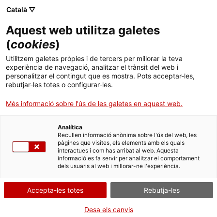
Skip
Català ▽
CAT
ESP
ENG
to
Aquest web utilitza galetes
content
ICIP
(
cookies
)
Utilitzem galetes pròpies i de tercers per millorar la teva
05.10.2021
experiència de navegació, analitzar el trànsit del web i
personalitzar el contingut que es mostra. Pots acceptar-les,
L’ICIP inaugura
rebutjar-les totes o configurar-les.
Més informació sobre l'ús de les galetes en aquest web.
l’exposició «Cara a
Analítica
cara amb les
Recullen informació anònima sobre l'ús del web, les
pàgines que visites, els elements amb els quals
interactues i com has arribat al web. Aquesta
violències. Relats de
informació es fa servir per analitzar el comportament
dels usuaris al web i millorar-ne l'experiència.
resiliència a
Accepta-les totes
Rebutja-les
Centreamèrica»
Desa els canvis