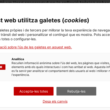
té un llarg recorregut en la reflexió teòrica sobre
a política; i Julián Ibáñez de Opacua compta amb 
leg.
 web utilitza galetes (
cookies
)
aletes pròpies i de tercers per millorar la teva experiència de navega
l trànsit del web i personalitzar el contingut que es mostra. Pots acce
Compartir
s totes o configurar-les.
ació sobre l'ús de les galetes en aquest web.
Analítica
Recullen informació anònima sobre l'ús del web, les pàgines que visites,
elements amb els quals interactues i com has arribat al web. Aquesta in
es fa servir per analitzar el comportament dels usuaris al web i millorar-
l'experiència.
També et pot interessar
Accepta-les totes
Rebutja-les
Desa els canvis