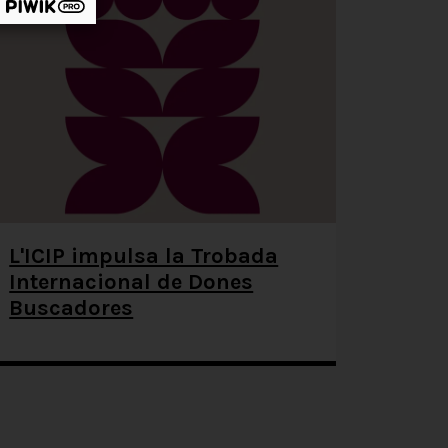
L'ICIP impulsa la Trobada
Internacional de Dones
Buscadores