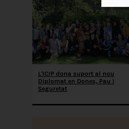
L'ICIP dona suport al nou
Diplomat en Dones, Pau i
Seguretat