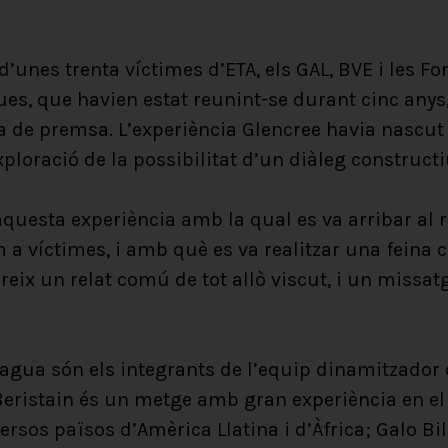
d’unes trenta víctimes d’ETA, els GAL, BVE i les F
ues, que havien estat reunint-se durant cinc anys
 de premsa. L’experiència Glencree havia nascut
exploració de la possibilitat d’un diàleg construct
aquesta experiència amb la qual es va arribar a
a víctimes, i amb què es va realitzar una feina 
ereix un relat comú de tot allò viscut, i un missat
 agua són els integrants de l’equip dinamitzador 
Beristain és un metge amb gran experiència en el
versos països d’Amèrica Llatina i d’Àfrica; Galo Bi