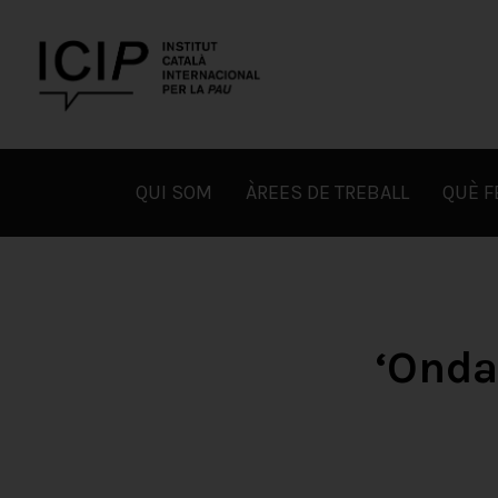
Skip
to
content
ICIP
QUI SOM
ÀREES DE TREBALL
QUÈ 
‘Onda