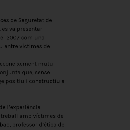
orces de Seguretat de
, es va presentar
 el 2007 com una
iu entre víctimes de
l reconeixement mutu
conjunta que, sense
ge positiu i constructiu a
de l’experiència
 treball amb víctimes de
lbao, professor d’ètica de