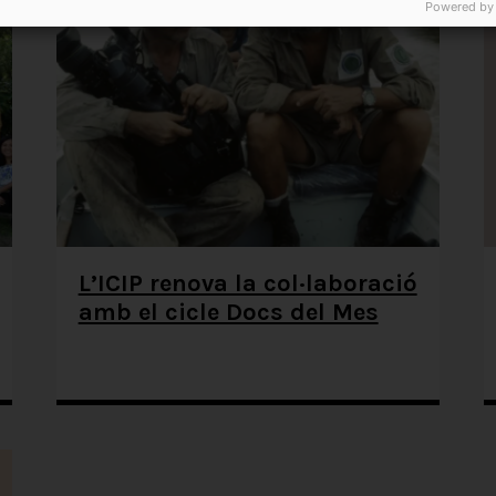
Powered by
L’ICIP renova la col·laboració
amb el cicle Docs del Mes