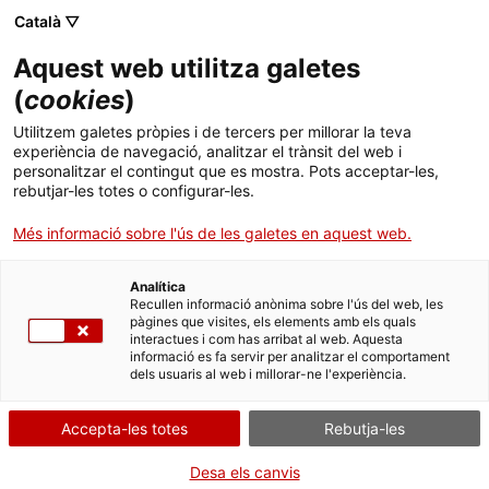
Skip
Català ▽
CAT
ESP
ENG
to
Aquest web utilitza galetes
content
ICIP
(
cookies
)
Utilitzem galetes pròpies i de tercers per millorar la teva
27.02.2019
experiència de navegació, analitzar el trànsit del web i
personalitzar el contingut que es mostra. Pots acceptar-les,
«Orígens i evolució
rebutjar-les totes o configurar-les.
Més informació sobre l'ús de les galetes en aquest web.
del moviment per la
Analítica
pau a Catalunya
Recullen informació anònima sobre l'ús del web, les
pàgines que visites, els elements amb els quals
interactues i com has arribat al web. Aquesta
(1950-1980)», de
informació es fa servir per analitzar el comportament
dels usuaris al web i millorar-ne l'experiència.
Xavier Garí
Accepta-les totes
Rebutja-les
Desa els canvis