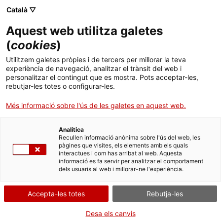
Skip
Català ▽
CAT
ESP
ENG
to
Aquest web utilitza galetes
content
ICIP
(
cookies
)
Utilitzem galetes pròpies i de tercers per millorar la teva
03.07.2026
experiència de navegació, analitzar el trànsit del web i
personalitzar el contingut que es mostra. Pots acceptar-les,
Publicades les
rebutjar-les totes o configurar-les.
Més informació sobre l'ús de les galetes en aquest web.
resolucions
Analítica
provisionals de les
Recullen informació anònima sobre l'ús del web, les
pàgines que visites, els elements amb els quals
interactues i com has arribat al web. Aquesta
convocatòries de
informació es fa servir per analitzar el comportament
dels usuaris al web i millorar-ne l'experiència.
subvencions ICIP
Accepta-les totes
Rebutja-les
2026
Desa els canvis