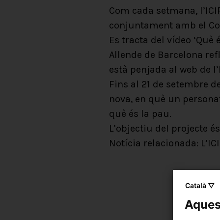
Com cada setmana, l’ICIP
conjuntament amb el Col
Es tracta del vídeo ‘Què 
Allende de Barcelona ref
està penjada al web de l’
Fins al 21 de setembre d
nova, en què un personat
què és la pau.
L’objectiu del projecte 
Notícia relacionada: L’IC
Català ▽
Aquest