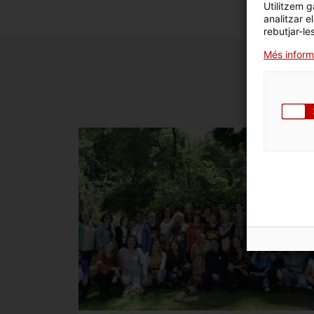
Utilitzem g
analitzar e
rebutjar-le
Més inform