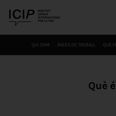
Skip
to
content
ICIP
QUI SOM
ÀREES DE TREBALL
QUÈ 
Què é