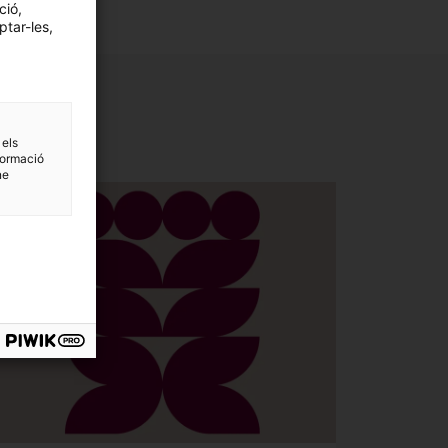
ció,
ptar-les,
 els
formació
ne