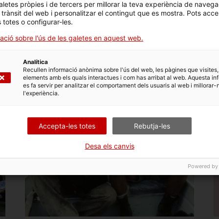
aletes pròpies i de tercers per millorar la teva experiència de navega
l trànsit del web i personalitzar el contingut que es mostra. Pots acce
s totes o configurar-les.
ació sobre l'ús de les galetes en aquest web.
També et pot interessar
Analítica
Recullen informació anònima sobre l'ús del web, les pàgines que visites,
elements amb els quals interactues i com has arribat al web. Aquesta in
es fa servir per analitzar el comportament dels usuaris al web i millorar-
l'experiència.
Accepta-les totes
Rebutja-les
Desa els canvis
Powered by