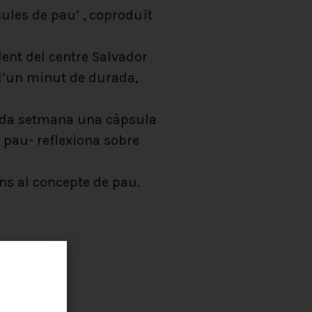
ules de pau’ , coproduït
dent del centre Salvador
 d’un minut de durada,
 cada setmana una càpsula
 pau- reflexiona sobre
ons al concepte de pau.