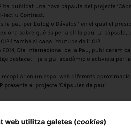
 ha publicat una nova càpsula del projecte ‘Càps
•lectiu Contrast.
és la pau per Eulogio Dávalos ‘ en el qual el presi
lexiona sobre què és per a ell la pau. La càpsula,
ICIP i també al canal Youtube de l’ICIP .
e 2014, Dia Internacional de la Pau, publicarem
ge destacat – ja sigui acadèmic o activista per la
és recopilar en un espai web diferents aproximaci
IP presenta el projecte ‘Càpsules de pau’
Compartir
 web utilitza galetes (
cookies
)