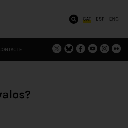
CAT
ESP
ENG
CONTACTE
valos?