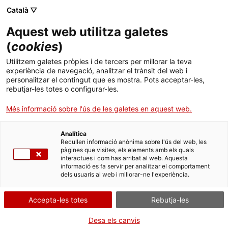
Skip
Català ▽
CAT
ESP
ENG
to
Aquest web utilitza galetes
content
ICIP
(
cookies
)
Utilitzem galetes pròpies i de tercers per millorar la teva
30.05.2014
experiència de navegació, analitzar el trànsit del web i
personalitzar el contingut que es mostra. Pots acceptar-les,
Què és la pau per
rebutjar-les totes o configurar-les.
Més informació sobre l'ús de les galetes en aquest web.
Thubten Wangchen?
Analítica
Recullen informació anònima sobre l'ús del web, les
pàgines que visites, els elements amb els quals
interactues i com has arribat al web. Aquesta
informació es fa servir per analitzar el comportament
dels usuaris al web i millorar-ne l'experiència.
Com cada setmana, l’ICIP ha publicat una
Accepta-les totes
Rebutja-les
nova càpsula del projecte ‘Càpsules de pau’,
coproduït conjuntament amb el Col•lectiu
Desa els canvis