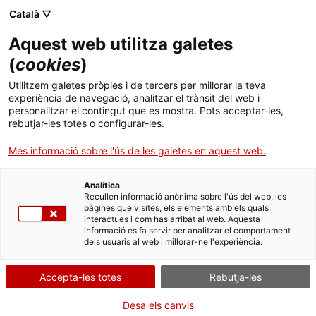
Skip
Català ▽
CAT
ESP
ENG
to
Aquest web utilitza galetes
content
ICIP
(
cookies
)
Utilitzem galetes pròpies i de tercers per millorar la teva
2021-09-30
experiència de navegació, analitzar el trànsit del web i
personalitzar el contingut que es mostra. Pots acceptar-les,
S’ha de dialogar amb
rebutjar-les totes o configurar-les.
Més informació sobre l'ús de les galetes en aquest web.
terroristes? Lliçons
Analítica
de l’Afganistan i
Recullen informació anònima sobre l'ús del web, les
pàgines que visites, els elements amb els quals
interactues i com has arribat al web. Aquesta
altres conflictes
informació es fa servir per analitzar el comportament
dels usuaris al web i millorar-ne l'experiència.
Accepta-les totes
Rebutja-les
Diàleg amb motiu de la publicació del
llibre
Dialogar con terroristas
, de Jonathan
Desa els canvis
Powell