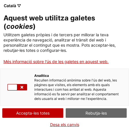
Skip
Català ▽
CAT
ESP
ENG
to
Aquest web utilitza galetes
content
ICIP
(
cookies
)
Utilitzem galetes pròpies i de tercers per millorar la teva
28.11.2019
experiència de navegació, analitzar el trànsit del web i
personalitzar el contingut que es mostra. Pots acceptar-les,
Trobada dels grups
rebutjar-les totes o configurar-les.
Més informació sobre l'ús de les galetes en aquest web.
de treball de la
Analítica
Comissió de la
Recullen informació anònima sobre l'ús del web, les
pàgines que visites, els elements amb els quals
interactues i com has arribat al web. Aquesta
Veritat de Colòmbia
informació es fa servir per analitzar el comportament
dels usuaris al web i millorar-ne l'experiència.
a Europa
Accepta-les totes
Rebutja-les
Desa els canvis