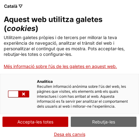
Skip
Català ▽
CAT
ESP
ENG
to
Aquest web utilitza galetes
content
ICIP
(
cookies
)
Utilitzem galetes pròpies i de tercers per millorar la teva
21.02.2014
experiència de navegació, analitzar el trànsit del web i
personalitzar el contingut que es mostra. Pots acceptar-les,
Un bon exercici de
rebutjar-les totes o configurar-les.
Més informació sobre l'ús de les galetes en aquest web.
perdó i reconciliació
Analítica
Recullen informació anònima sobre l'ús del web, les
pàgines que visites, els elements amb els quals
interactues i com has arribat al web. Aquesta
informació es fa servir per analitzar el comportament
dels usuaris al web i millorar-ne l'experiència.
Aquest dimecres, 19 de febrer, va tenir lloc al
Accepta-les totes
Rebutja-les
Palau Robert la presentació del llibre Los
ojos del otro. Encuentros restaurativos entre
Desa els canvis