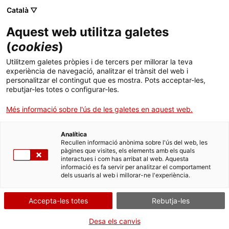
Skip
Català ▽
CAT
ESP
ENG
to
Aquest web utilitza galetes
content
ICIP
(
cookies
)
Utilitzem galetes pròpies i de tercers per millorar la teva
15.06.2017
experiència de navegació, analitzar el trànsit del web i
personalitzar el contingut que es mostra. Pots acceptar-les,
Cal pensar en la pau
rebutjar-les totes o configurar-les.
Més informació sobre l'ús de les galetes en aquest web.
més enllà de la
Analítica
seguretat per poder
Recullen informació anònima sobre l'ús del web, les
pàgines que visites, els elements amb els quals
interactues i com has arribat al web. Aquesta
establir polítiques
informació es fa servir per analitzar el comportament
dels usuaris al web i millorar-ne l'experiència.
públiques de pau
Accepta-les totes
Rebutja-les
Desa els canvis