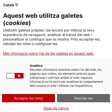
Skip
Català ▽
CAT
ESP
ENG
to
Aquest web utilitza galetes
content
ICIP
(
cookies
)
Utilitzem galetes pròpies i de tercers per millorar la teva
03.05.2022
experiència de navegació, analitzar el trànsit del web i
personalitzar el contingut que es mostra. Pots acceptar-les,
La revista ‘Per la Pau’
rebutjar-les totes o configurar-les.
Més informació sobre l'ús de les galetes en aquest web.
estrena nou disseny
Analítica
amb un monogràfic
Recullen informació anònima sobre l'ús del web, les
pàgines que visites, els elements amb els quals
interactues i com has arribat al web. Aquesta
dedicat a les
informació es fa servir per analitzar el comportament
dels usuaris al web i millorar-ne l'experiència.
violències fora de
Accepta-les totes
Rebutja-les
contextos bèl·lics
Desa els canvis