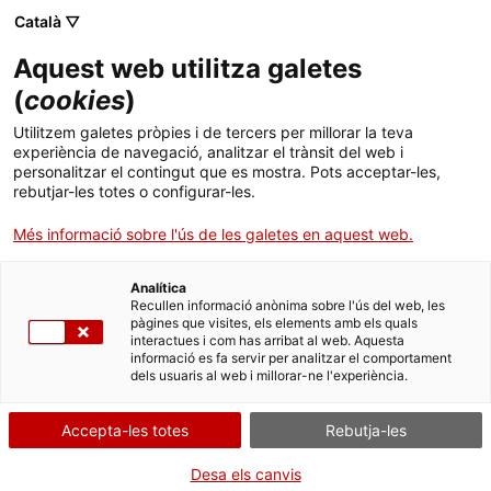
Skip
Català ▽
CAT
ESP
ENG
to
Aquest web utilitza galetes
content
ICIP
(
cookies
)
Utilitzem galetes pròpies i de tercers per millorar la teva
27.06.2022
experiència de navegació, analitzar el trànsit del web i
personalitzar el contingut que es mostra. Pots acceptar-les,
Oberta la
rebutjar-les totes o configurar-les.
Més informació sobre l'ús de les galetes en aquest web.
convocatòria del
Analítica
Premi ICIP Alfons
Recullen informació anònima sobre l'ús del web, les
pàgines que visites, els elements amb els quals
interactues i com has arribat al web. Aquesta
Banda 2022
informació es fa servir per analitzar el comportament
dels usuaris al web i millorar-ne l'experiència.
Accepta-les totes
Rebutja-les
Desa els canvis