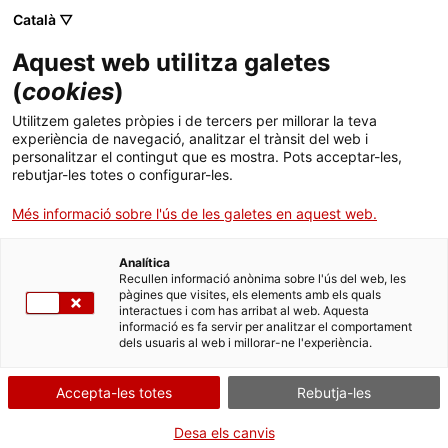
Skip
Català ▽
CAT
ESP
ENG
to
Aquest web utilitza galetes
content
ICIP
(
cookies
)
Utilitzem galetes pròpies i de tercers per millorar la teva
La defensa civil
experiència de navegació, analitzar el trànsit del web i
personalitzar el contingut que es mostra. Pots acceptar-les,
rebutjar-les totes o configurar-les.
noviolenta
Més informació sobre l'ús de les galetes en aquest web.
Analítica
Recullen informació anònima sobre l'ús del web, les
pàgines que visites, els elements amb els quals
interactues i com has arribat al web. Aquesta
informació es fa servir per analitzar el comportament
dels usuaris al web i millorar-ne l'experiència.
Accepta-les totes
Rebutja-les
Desa els canvis