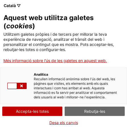
Català ▽
CAT
ESP
ENG
Aquest web utilitza galetes
ICIP
(
cookies
)
Utilitzem galetes pròpies i de tercers per millorar la teva
experiència de navegació, analitzar el trànsit del web i
personalitzar el contingut que es mostra. Pots acceptar-les,
El nostre equip​
rebutjar-les totes o configurar-les.
Més informació sobre l'ús de les galetes en aquest web.
Analítica
Recullen informació anònima sobre l'ús del web, les
pàgines que visites, els elements amb els quals
interactues i com has arribat al web. Aquesta
informació es fa servir per analitzar el comportament
dels usuaris al web i millorar-ne l'experiència.
Accepta-les totes
Rebutja-les
Presidència
Desa els canvis